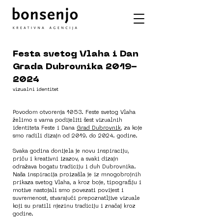
Festa svetog Vlaha i Dan
Grada Dubrovnika
2019-
2024
vizualni identitet
Povodom otvorenja 1053. Feste svetog Vlaha
želimo s vama podijeliti šest vizualnih
identiteta Feste i Dana
Grad Dubrovnik
, za koje
smo radili dizajn od 2019. do 2024. godine.
Svaka godina donijela je novu inspiraciju,
priču i kreativni izazov, a svaki dizajn
odražava bogatu tradiciju i duh Dubrovnika.
Naša inspiracija proizašla je iz mnogobrojnih
prikaza svetog Vlaha, a kroz boje, tipografiju i
motive nastojali smo povezati povijest i
suvremenost, stvarajući prepoznatljive vizuale
koji su pratili njezinu tradiciju i značaj kroz
godine.