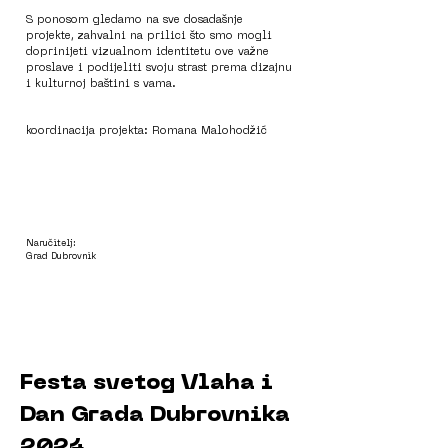
S ponosom gledamo na sve dosadašnje
projekte, zahvalni na prilici što smo mogli
doprinijeti vizualnom identitetu ove važne
proslave i podijeliti svoju strast prema dizajnu
i kulturnoj baštini s vama.
koordinacija projekta: Romana Malohodžić
Naručitelj:
Grad Dubrovnik
Festa svetog Vlaha i
Dan Grada Dubrovnika
2024.