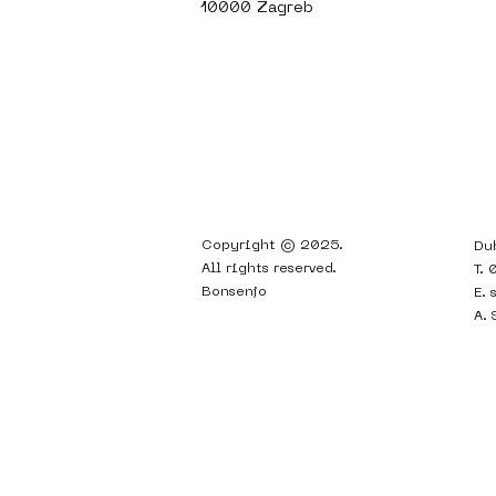
10000 Zagreb
Copyright © 2025.
Du
All rights reserved.
T.
Bonsenjo
E.
A.
Kristina Mirošević