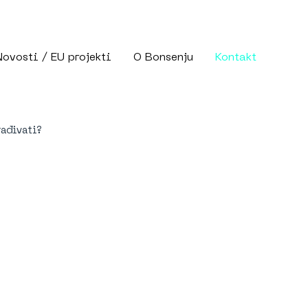
Novosti / EU projekti
O Bonsenju
Kontakt
rađivati?