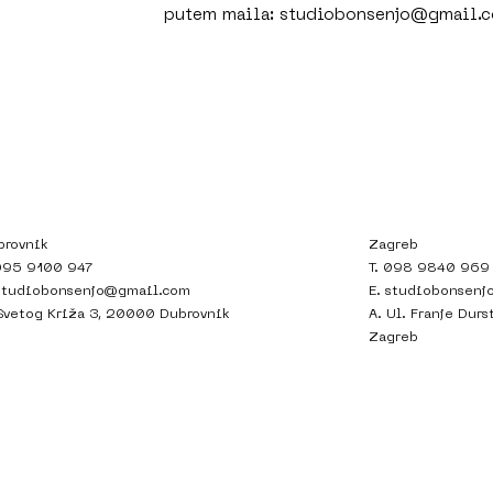
putem maila:
studiobonsenjo@gmail.
brovnik
Zagreb
 095 9100 947
T. 098 9840 969
studiobonsenjo@gmail.com
E.
studiobonsenj
 Svetog Križa 3, 20000 Dubrovnik
A. Ul. Franje Dur
Zagreb