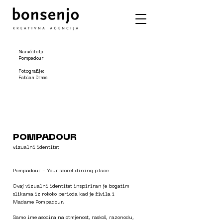
Naručitelj:
Pompadour
Fotografije:
Fabian Drnas
POMPADOUR
vizualni identitet
Pompadour - Your secret dining
place
Ovaj vizualni identitet inspiriran
je bogatim
slikama iz rokoko
perioda kad je živila i
Madame
Pompadour.
Samo ime asocira na otmjenost,
raskoš, razonodu,